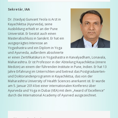
Sekretär, IAA
Dr. (Vaidya) Gunvant Yeola is Arzt in
Kayachikitsa (Ayurveda), seine
Ausbildung erhielt er an der Pune
Universität. Er besitzt auch einen
Masterabschluss in Sanskrit. Er hat ein
ausgeprägtes Interesse an
Yogashastra und ein Diplom in Yoga
und Ayurveda, außerdem absolvierte
er einen Zertifikatskurs in Yogashastra in Kaivalyadham, Lonavala,
Maharashtra. Er ist Professor in der Abteilung Kayachikitsa (innere
Medizin) an einem der führenden Institute in Pune, Indien. Er hat 13
Jahre Erfahrung im Unterrichten und betreut das Postgraduierten-
und Doktorandenprogramm in Kayachikitsa, das von der
Maharashtra University of Health Sciences anerkannt ist. Er wurde
am 5. Januar 2014 bei einer internationalen Konferenz über
Ayurveda und Yoga in Dubai (VEA) mit dem „Award of Excellence“
durch die International Academy of Ayurved ausgezeichnet.