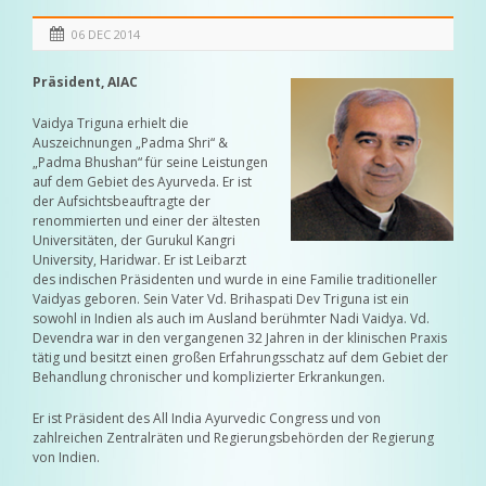
06 DEC 2014
Präsident, AIAC
Vaidya Triguna erhielt die
Auszeichnungen „Padma Shri“ &
„Padma Bhushan“ für seine Leistungen
auf dem Gebiet des Ayurveda. Er ist
der Aufsichtsbeauftragte der
renommierten und einer der ältesten
Universitäten, der Gurukul Kangri
University, Haridwar. Er ist Leibarzt
des indischen Präsidenten und wurde in eine Familie traditioneller
Vaidyas geboren. Sein Vater Vd. Brihaspati Dev Triguna ist ein
sowohl in Indien als auch im Ausland berühmter Nadi Vaidya. Vd.
Devendra war in den vergangenen 32 Jahren in der klinischen Praxis
tätig und besitzt einen großen Erfahrungsschatz auf dem Gebiet der
Behandlung chronischer und komplizierter Erkrankungen.
Er ist Präsident des All India Ayurvedic Congress und von
zahlreichen Zentralräten und Regierungsbehörden der Regierung
von Indien.